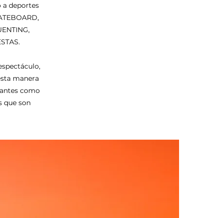
 a deportes
ATEBOARD,
UENTING,
STAS.
spectáculo,
 esta manera
pantes como
s que son