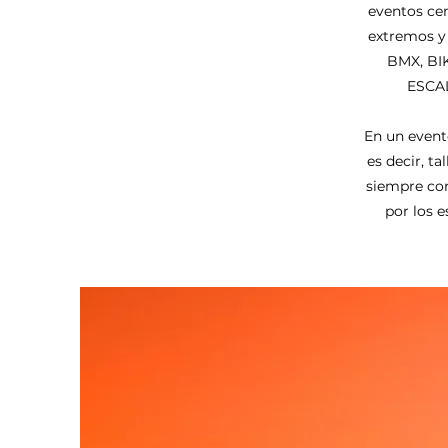
eventos ce
extremos y 
BMX, BI
ESCAL
En un event
es decir, t
siempre con
por los 