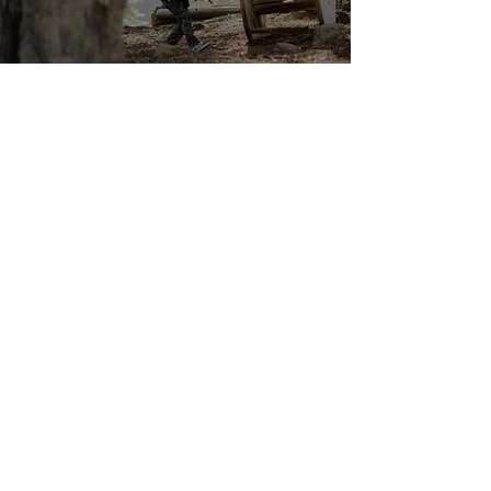
CONTACTO
¿Tienes algun evento en mente?
Envianos un mensaje por el formulario
o contactanos por telefono, estaremos
encantados de ayudarte a desarrollarlo.