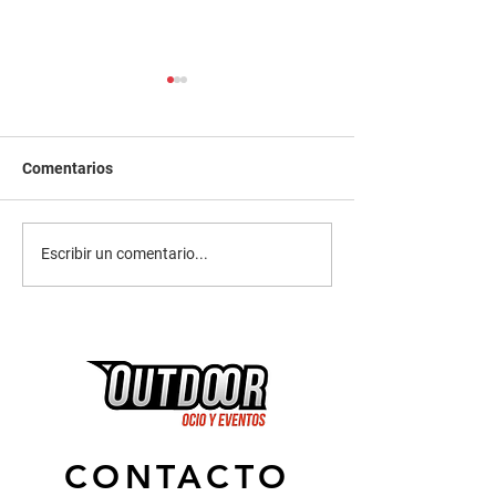
Comentarios
Puenting Alicante
Puenting Valenc
Escribir un comentario...
CONTACTO